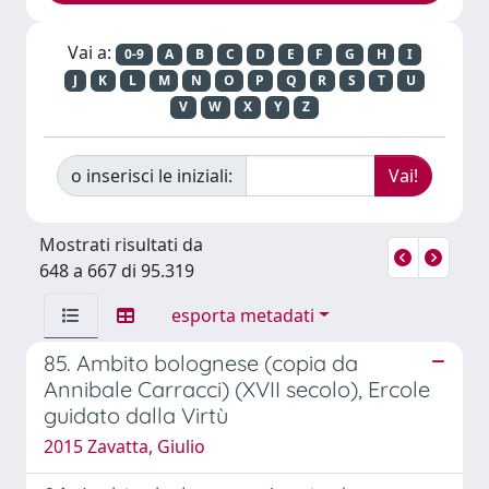
Vai a:
0-9
A
B
C
D
E
F
G
H
I
J
K
L
M
N
O
P
Q
R
S
T
U
V
W
X
Y
Z
o inserisci le iniziali:
Mostrati risultati da
648 a 667 di 95.319
esporta metadati
85. Ambito bolognese (copia da
Annibale Carracci) (XVII secolo), Ercole
guidato dalla Virtù
2015 Zavatta, Giulio