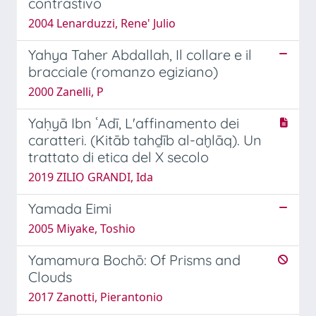
contrastivo
2004 Lenarduzzi, Rene' Julio
Yahya Taher Abdallah, Il collare e il
bracciale (romanzo egiziano)
2000 Zanelli, P
Yaḥyā Ibn ʿAdī, L'affinamento dei
caratteri. (Kitāb tahḏīb al-aḫlāq). Un
trattato di etica del X secolo
2019 ZILIO GRANDI, Ida
Yamada Eimi
2005 Miyake, Toshio
Yamamura Bochō: Of Prisms and
Clouds
2017 Zanotti, Pierantonio