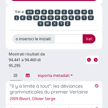
Vai a:
0-9
A
B
C
D
E
F
G
H
I
J
K
L
M
N
O
P
Q
R
S
T
U
V
W
X
Y
Z
o inserisci le iniziali:
Mostrati risultati da
94.441 a 94.460 di
95.295
esporta metadati
"Il y a limite à tout": les déviances
grammaticales du premier Verlaine
2009 Bivort, Olivier Serge