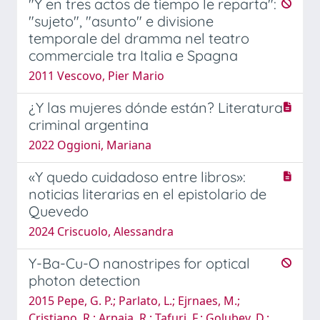
"Y en tres actos de tiempo le reparta":
"sujeto", "asunto" e divisione
temporale del dramma nel teatro
commerciale tra Italia e Spagna
2011 Vescovo, Pier Mario
¿Y las mujeres dónde están? Literatura
criminal argentina
2022 Oggioni, Mariana
«Y quedo cuidadoso entre libros»:
noticias literarias en el epistolario de
Quevedo
2024 Criscuolo, Alessandra
Y-Ba-Cu-O nanostripes for optical
photon detection
2015 Pepe, G. P.; Parlato, L.; Ejrnaes, M.;
Cristiano, R.; Arpaia, R.; Tafuri, F.; Golubev, D.;