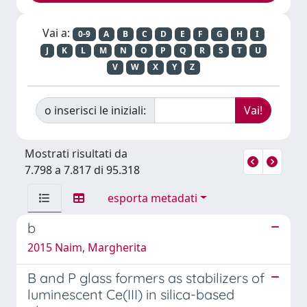
Vai a:
0-9
A
B
C
D
E
F
G
H
I
J
K
L
M
N
O
P
Q
R
S
T
U
V
W
X
Y
Z
o inserisci le iniziali:
Mostrati risultati da
7.798 a 7.817 di 95.318
esporta metadati
b
2015 Naim, Margherita
B and P glass formers as stabilizers of
luminescent Ce(III) in silica-based