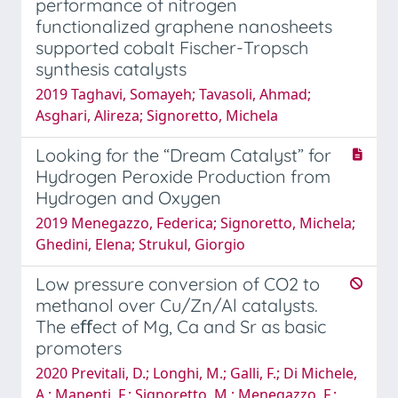
performance of nitrogen
functionalized graphene nanosheets
supported cobalt Fischer-Tropsch
synthesis catalysts
2019 Taghavi, Somayeh; Tavasoli, Ahmad;
Asghari, Alireza; Signoretto, Michela
Looking for the “Dream Catalyst” for
Hydrogen Peroxide Production from
Hydrogen and Oxygen
2019 Menegazzo, Federica; Signoretto, Michela;
Ghedini, Elena; Strukul, Giorgio
Low pressure conversion of CO2 to
methanol over Cu/Zn/Al catalysts.
The eﬀect of Mg, Ca and Sr as basic
promoters
2020 Previtali, D.; Longhi, M.; Galli, F.; Di Michele,
A.; Manenti, F.; Signoretto, M.; Menegazzo, F.;