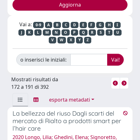
Vai a:
0-9
A
B
C
D
E
F
G
H
I
J
K
L
M
N
O
P
Q
R
S
T
U
V
W
X
Y
Z
o inserisci le iniziali:
Mostrati risultati da
172 a 191 di 392
esporta metadati
La bellezza del riuso Dagli scarti del
mercato di Rialto a prodotti smart per
l’hair care
2020 Longo, Lilia; Ghedini, Elena; Signoretto,