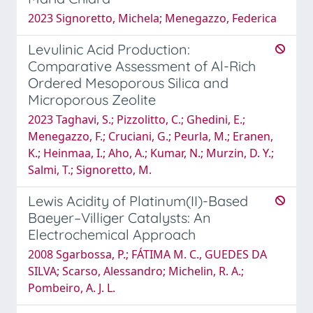
2023 Signoretto, Michela; Menegazzo, Federica
Levulinic Acid Production:
Comparative Assessment of Al-Rich
Ordered Mesoporous Silica and
Microporous Zeolite
2023 Taghavi, S.; Pizzolitto, C.; Ghedini, E.;
Menegazzo, F.; Cruciani, G.; Peurla, M.; Eranen,
K.; Heinmaa, I.; Aho, A.; Kumar, N.; Murzin, D. Y.;
Salmi, T.; Signoretto, M.
Lewis Acidity of Platinum(II)-Based
Baeyer–Villiger Catalysts: An
Electrochemical Approach
2008 Sgarbossa, P.; FÁTIMA M. C., GUEDES DA
SILVA; Scarso, Alessandro; Michelin, R. A.;
Pombeiro, A. J. L.