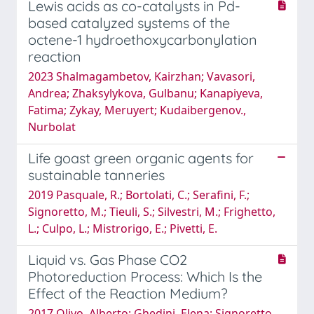
Lewis acids as co-catalysts in Pd-
based catalyzed systems of the
octene-1 hydroethoxycarbonylation
reaction
2023 Shalmagambetov, Kairzhan; Vavasori,
Andrea; Zhaksylykova, Gulbanu; Kanapiyeva,
Fatima; Zykay, Meruyert; Kudaibergenov.,
Nurbolat
Life goast green organic agents for
sustainable tanneries
2019 Pasquale, R.; Bortolati, C.; Serafini, F.;
Signoretto, M.; Tieuli, S.; Silvestri, M.; Frighetto,
L.; Culpo, L.; Mistrorigo, E.; Pivetti, E.
Liquid vs. Gas Phase CO2
Photoreduction Process: Which Is the
Effect of the Reaction Medium?
2017 Olivo, Alberto; Ghedini, Elena; Signoretto,