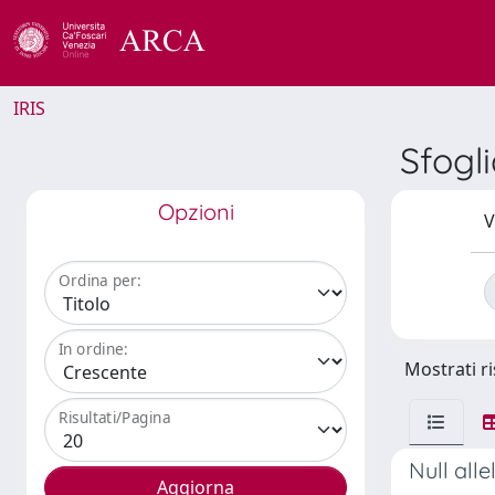
IRIS
Sfogl
Opzioni
V
Ordina per:
In ordine:
Mostrati ri
Risultati/Pagina
Null all