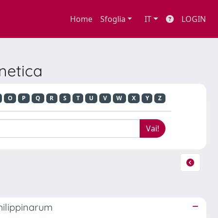
Home
Sfoglia
IT
LOGIN
netica
O
P
Q
R
S
T
U
V
W
X
Y
Z
philippinarum