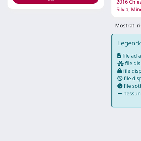
2016 Chies
Silvia; Mi
Mostrati ri
Legenda
file ad 
file di
file dis
file dis
file so
nessun 