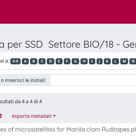
ia per SSD Settore BIO/18 - Ge
ai a:
0-9
A
B
C
D
E
F
G
H
I
J
K
L
M
N
o inserisci le iniziali:
sultati da 4 a 4 di 4
esporta metadati
eles of microsatellites for Manila clam Ruditapes 