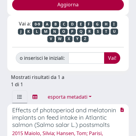
Vai a:
0-9
A
B
C
D
E
F
G
H
I
J
K
L
M
N
O
P
Q
R
S
T
U
V
W
X
Y
Z
o inserisci le iniziali:
Mostrati risultati da 1 a
1 di 1
esporta metadati
Effects of photoperiod and melatonin
implants on feed intake in Atlantic
salmon (Salmo salar L.) postsmolts
2015 Maiolo, Silvia; Hansen, Tom; Parisi,