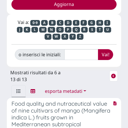
Vai a:
0-9
A
B
C
D
E
F
G
H
I
J
K
L
M
N
O
P
Q
R
S
T
U
V
W
X
Y
Z
o inserisci le iniziali:
Mostrati risultati da 6 a
13 di 13
esporta metadati
Food quality and nutraceutical value
of nine cultivars of mango (Mangifera
indica L.) fruits grown in
Mediterranean subtropical