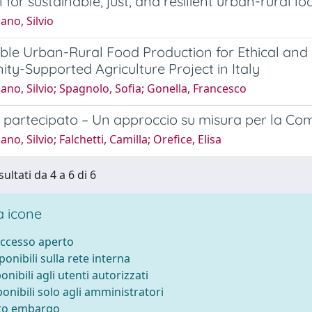
l for sustainable, just, and resilient urban-rural l
ano, Silvio
ble Urban-Rural Food Production for Ethical and 
y-Supported Agriculture Project in Italy
iano, Silvio; Spagnolo, Sofia; Gonella, Francesco
 partecipato – Un approccio su misura per la Co
ano, Silvio; Falchetti, Camilla; Orefice, Elisa
sultati da 4 a 6 di 6
 icone
accesso aperto
sponibili sulla rete interna
ponibili agli utenti autorizzati
ponibili solo agli amministratori
tto embargo