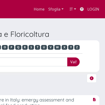
Home
Sfoglia
IT
LOGIN
 e Floricoltura
O
P
Q
R
S
T
U
V
W
X
Y
Z
e in Italy: emergy assessment and