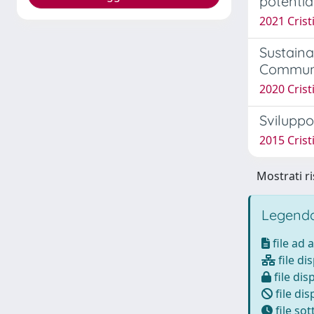
potentia
2021 Cristi
Sustaina
Communit
2020 Crist
Sviluppo
2015 Cristi
Mostrati ri
Legenda
file ad 
file di
file dis
file dis
file so