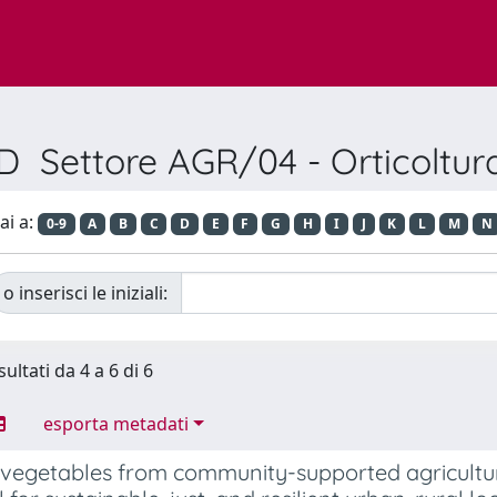
D Settore AGR/04 - Orticoltura
ai a:
0-9
A
B
C
D
E
F
G
H
I
J
K
L
M
N
o inserisci le iniziali:
sultati da 4 a 6 di 6
esporta metadati
vegetables from community-supported agricultur