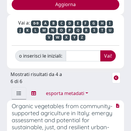
Vai a:
0-9
A
B
C
D
E
F
G
H
I
J
K
L
M
N
O
P
Q
R
S
T
U
V
W
X
Y
Z
o inserisci le iniziali:
Mostrati risultati da 4 a
6 di 6
esporta metadati
Organic vegetables from community-
supported agriculture in Italy: emergy
assessment and potential for
sustainable, just, and resilient urban-