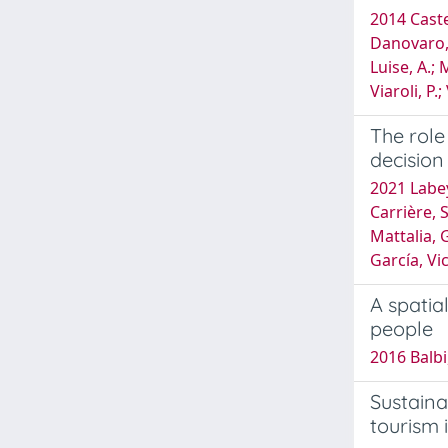
2014 Castel
Danovaro, R
Luise, A.; 
Viaroli, P.
The role
decision
2021 Labey
Carrière, 
Mattalia, 
García, Vi
A spatia
people
2016 Balbi
Sustaina
tourism 