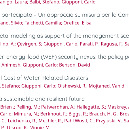
nigo, Laura; Balbi, Stefano; Giupponi, Carlo
 partecipato – Un approccio su misura per la Co
ano, Silvio; Falchetti, Camilla; Orefice, Elisa
ta-modeling as support of the management scena
ino, A.; Çevirgen, S; Giupponi, Carlo; Parati, P.; Ragusa, F.; Sa
r-energy-food (WEF) security nexus: the policy 
, Animesh; Giupponi, Carlo; Benson, David
l Cost of Water-Related Disasters
, Stefano; Giupponi, Carlo; Olshewski, R.; Mojtahed, Vahid
 sustainable and resilient future
Brien .; Pelling, M.; Patwardhan, A.; Hallegatte, S.; Maskrey, A
Carlo; Mimura, N.; Berkhout, F.; Biggs, R.; Brauch, H. G.; Brow
.; Leichenko, R.; Mechler, R.; Pahl Wostl, C.; Przyluski, V.; Sat
P.; Ulsrud, K.; Viguie, V.