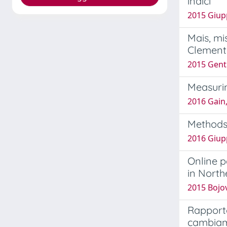
indici
2015 Giupp
Mais, mi
Clemente
2015 Genti
Measurin
2016 Gain
Methods 
2016 Giupp
Online p
in North
2015 Bojov
Rapporto
cambiame