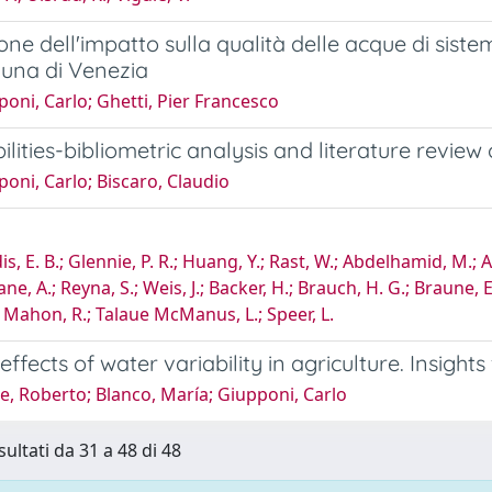
one dell'impatto sulla qualità delle acque di sistem
guna di Venezia
oni, Carlo; Ghetti, Pier Francesco
ilities-bibliometric analysis and literature review
oni, Carlo; Biscaro, Claudio
, E. B.; Glennie, P. R.; Huang, Y.; Rast, W.; Abdelhamid, M.; Ald
 Kane, A.; Reyna, S.; Weis, J.; Backer, H.; Brauch, H. G.; Braune, 
.; Mahon, R.; Talaue McManus, L.; Speer, L.
effects of water variability in agriculture. Insig
, Roberto; Blanco, María; Giupponi, Carlo
sultati da 31 a 48 di 48