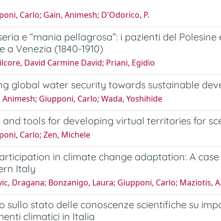
oni, Carlo; Gain, Animesh; D'Odorico, P.
seria e “mania pellagrosa”: i pazienti del Polesin
 a Venezia (1840-1910)
lcore, David Carmine David; Priani, Egidio
g global water security towards sustainable de
, Animesh; Giupponi, Carlo; Wada, Yoshihide
and tools for developing virtual territories for 
oni, Carlo; Zen, Michele
articipation in climate change adaptation: A case
ern Italy
ic, Dragana; Bonzanigo, Laura; Giupponi, Carlo; Maziotis, A
 sullo stato delle conoscenze scientifiche su impa
nti climatici in Italia