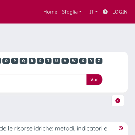
Home
Sfoglia
IT
LOGIN
O
P
Q
R
S
T
U
V
W
X
Y
Z
delle risorse idriche: metodi, indicatori e