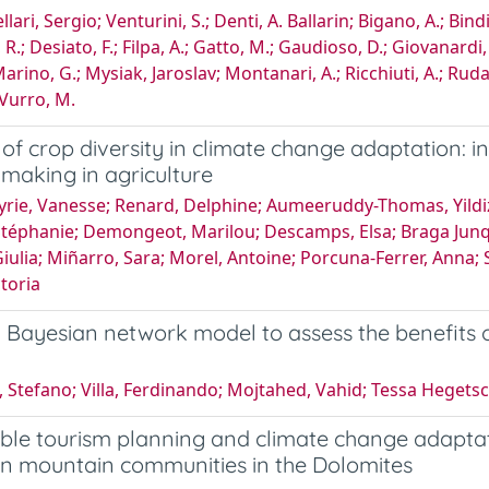
lari, Sergio; Venturini, S.; Denti, A. Ballarin; Bigano, A.; Bind
.; Desiato, F.; Filpa, A.; Gatto, M.; Gaudioso, D.; Giovanardi, O
Marino, G.; Mysiak, Jaroslav; Montanari, A.; Ricchiuti, A.; Rudari,
; Vurro, M.
 of crop diversity in climate change adaptation: i
 making in agriculture
rie, Vanesse; Renard, Delphine; Aumeeruddy-Thomas, Yildiz; 
Stéphanie; Demongeot, Marilou; Descamps, Elsa; Braga Junque
Giulia; Miñarro, Sara; Morel, Antoine; Porcuna-Ferrer, Anna; 
ctoria
l Bayesian network model to assess the benefits o
, Stefano; Villa, Ferdinando; Mojtahed, Vahid; Tessa Hegetsc
ble tourism planning and climate change adaptatio
in mountain communities in the Dolomites