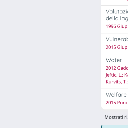
Valutazi
della la
1996 Giupp
Vulnerab
2015 Giupp
Water
2012 Gaddis
Jeftic, L.;
Kurvits, T
Welfare 
2015 Ponce
Mostrati ri