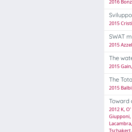
2016 Bonza
Sviluppo
2015 Cristi
SWAT me
2015 Azzell
The wate
2015 Gain
The Tota
2015 Balbi
Toward a
2012 K, O' 
Giupponi, 
Lacambra, C
Tschakert, 