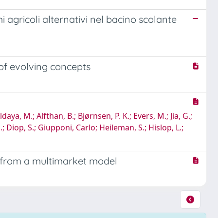
i agricoli alternativi nel bacino scolante
 of evolving concepts
aya, M.; Alfthan, B.; Bjørnsen, P. K.; Evers, M.; Jia, G.;
E.; Diop, S.; Giupponi, Carlo; Heileman, S.; Hislop, L.;
hts from a multimarket model