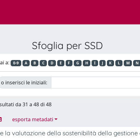
Sfoglia per SSD
ai a:
0-9
A
B
C
D
E
F
G
H
I
J
K
L
M
N
o inserisci le iniziali:
sultati da 31 a 48 di 48
esporta metadati
 e la valutazione della sostenibilità della gestione 