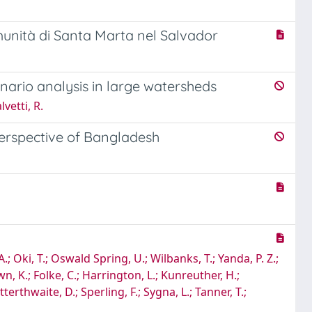
munità di Santa Marta nel Salvador
rio analysis in large watersheds
lvetti, R.
perspective of Bangladesh
.; Oki, T.; Oswald Spring, U.; Wilbanks, T.; Yanda, P. Z.;
n, K.; Folke, C.; Harrington, L.; Kunreuther, H.;
terthwaite, D.; Sperling, F.; Sygna, L.; Tanner, T.;