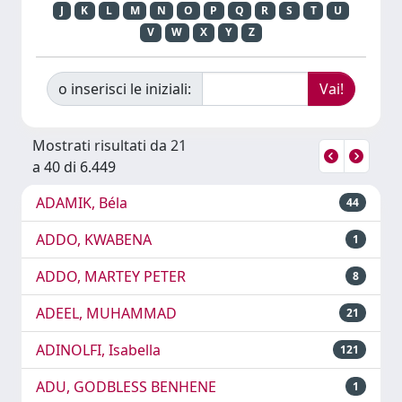
J
K
L
M
N
O
P
Q
R
S
T
U
V
W
X
Y
Z
o inserisci le iniziali:
Mostrati risultati da 21
a 40 di 6.449
ADAMIK, Béla
44
ADDO, KWABENA
1
ADDO, MARTEY PETER
8
ADEEL, MUHAMMAD
21
ADINOLFI, Isabella
121
ADU, GODBLESS BENHENE
1