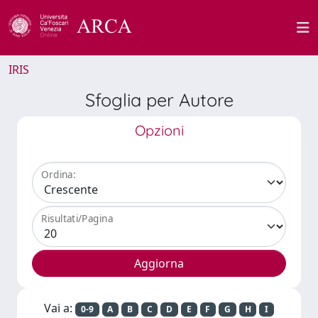
IRIS
Sfoglia per Autore
Opzioni
Ordina:
Risultati/Pagina
Vai a:
0-9
A
B
C
D
E
F
G
H
I