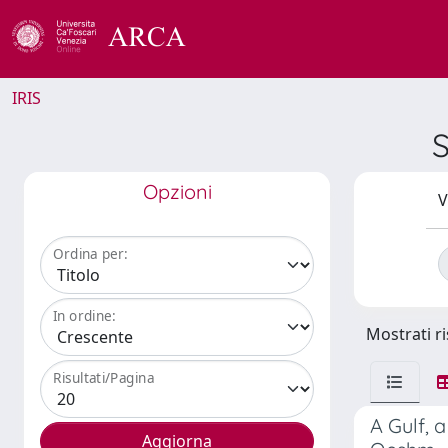
IRIS
S
Opzioni
V
Ordina per:
In ordine:
Mostrati ri
Risultati/Pagina
A Gulf, 