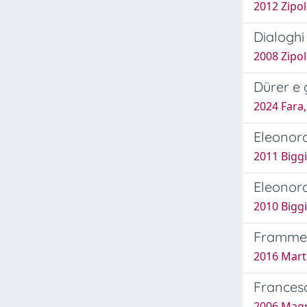
2012 Zipol
Dialoghi
2008 Zipol
Dürer e g
2024 Fara
Eleonora
2011 Biggi
Eleonora
2010 Biggi
Frammen
2016 Marti
Francesc
2006 Magr