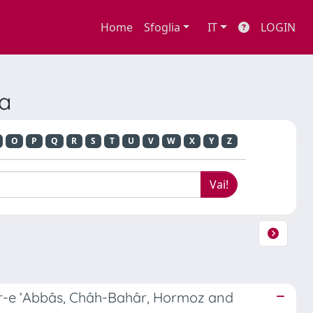
Home
Sfoglia
IT
LOGIN
ra
O
P
Q
R
S
T
U
V
W
X
Y
Z
dar-e ‘Abbâs, Châh-Bahâr, Hormoz and