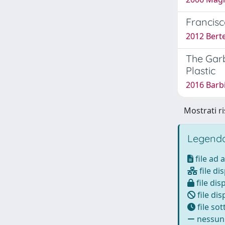
Francisc
2012 Bertel
The Garb
Plastic
2016 Barbi
Mostrati ri
Legenda
file ad 
file di
file dis
file dis
file so
nessun 