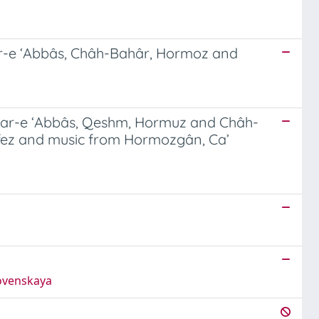
dar-e ‘Abbâs, Châh-Bahâr, Hormoz and
andar-e ‘Abbâs, Qeshm, Hormuz and Châh-
âfez and music from Hormozgân, Ca’
lovenskaya