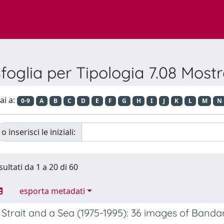
foglia per Tipologia 7.08 Most
ai a:
0-9
A
B
C
D
E
F
G
H
I
J
K
L
M
N
o inserisci le iniziali:
sultati da 1 a 20 di 60
esporta metadati
a Strait and a Sea (1975-1995): 36 images of Ban