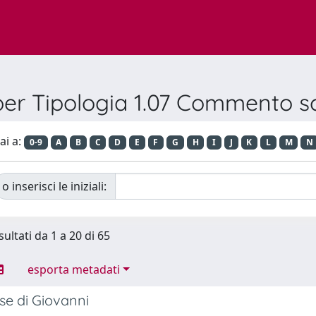
per Tipologia 1.07 Commento sc
ai a:
0-9
A
B
C
D
E
F
G
H
I
J
K
L
M
N
o inserisci le iniziali:
sultati da 1 a 20 di 65
esporta metadati
se di Giovanni