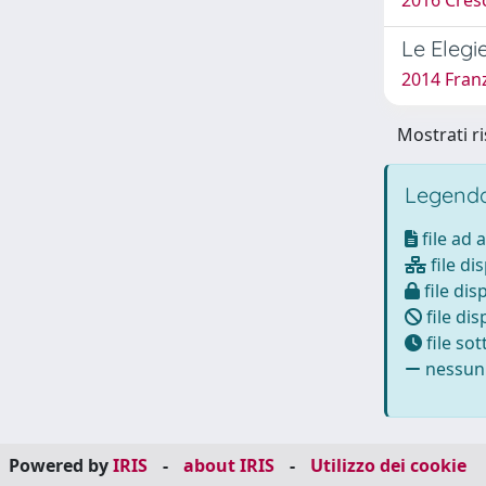
2016 Cresc
Le Elegi
2014 Fran
Mostrati ri
Legenda
file ad 
file di
file dis
file dis
file so
nessun 
Powered by
IRIS
-
about IRIS
-
Utilizzo dei cookie