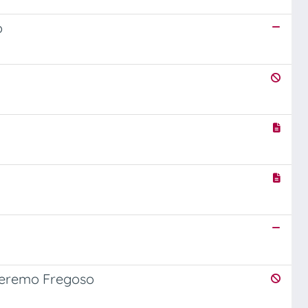
o
ileremo Fregoso