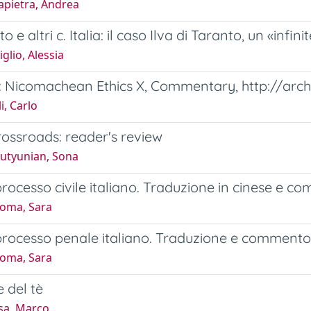
apietra, Andrea
 e altri c. Italia: il caso Ilva di Taranto, un «infinit
glio, Alessia
e: Nicomachean Ethics X, Commentary, http://ar
i, Carlo
rossroads: reader's review
utyunian, Sona
 processo civile italiano. Traduzione in cinese e 
toma, Sara
 processo penale italiano. Traduzione e commento
toma, Sara
e del tè
sa, Marco