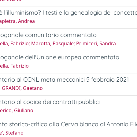
è l'illuminismo? I testi e la genealogia del concett
apietra, Andrea
doganale comunitario commentato
lla, Fabrizio; Marotta, Pasquale; Primiceri, Sandra
doganale dell'Unione europea commentato
lla, Fabrizio
ario al CCNL metalmeccanici 5 febbraio 2021
O GRANDI, Gaetano
rio al codice dei contratti pubblici
rico, Giuliano
 storico-critico alla Cerva bianca di Antonio F
', Stefano