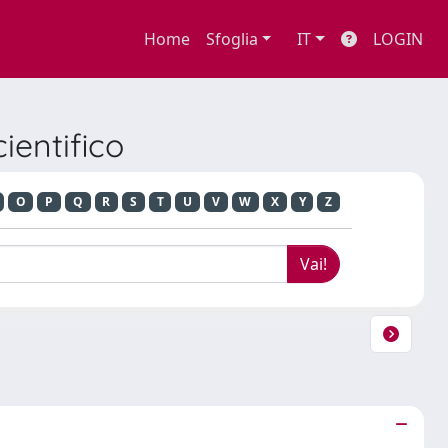
Home
Sfoglia
IT
LOGIN
ientifico
O
P
Q
R
S
T
U
V
W
X
Y
Z