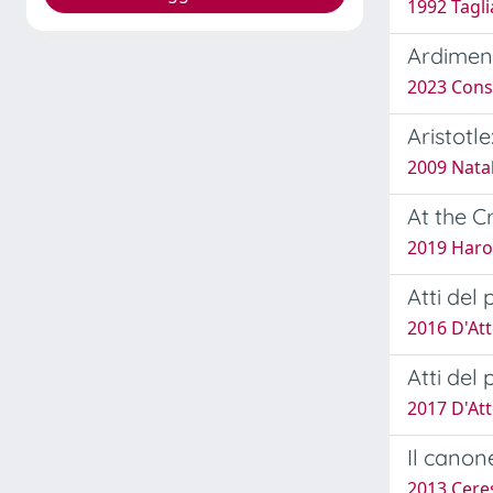
1992 Tagli
Ardimento
2023 Consi
Aristotl
2009 Natal
At the C
2019 Haro
Atti del
2016 D'At
Atti del
2017 D'At
Il canon
2013 Cere