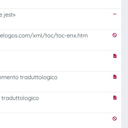
e jest»
chelogos.com/xml/toc/toc-enx.htm
commento traduttologico
 traduttologico