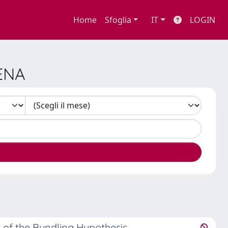
Home
Sfoglia
IT
LOGIN
ENA
 of the Bundling Hypothesis