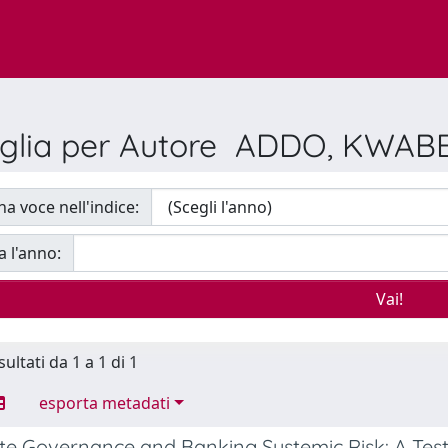
oglia per Autore ADDO, KWAB
na voce nell'indice:
a l'anno:
sultati da 1 a 1 di 1
esporta metadati
e Governance and Banking Systemic Risk: A Test