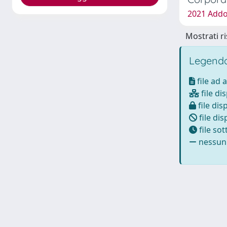
2021 Addo
Mostrati ri
Legenda
file ad 
file di
file dis
file dis
file so
nessun 