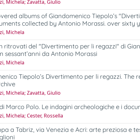
i, Michela; Zavatta, Giulio
vered albums of Giandomenico Tiepolo’s "Diverti
ments collected by Antonio Morassi. over sixty 
i, Michela
m ritrovati del "Divertimento per li regazzi" di Gia
 in sessant’anni da Antonio Morassi
i, Michela
nico Tiepolo’s Divertimento per li regazzi. The 
rchive
i, Michela; Zavatta, Giulio
di Marco Polo. Le indagini archeologiche e i docu
i, Michela; Cester, Rossella
pa a Tabriz, via Venezia e Acri: arte preziosa e tes
glioni