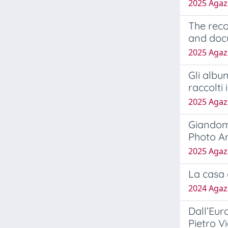
2025 Agazz
The reco
and docu
2025 Agazz
Gli albu
raccolti
2025 Agazz
Giandome
Photo A
2025 Agazz
La casa 
2024 Agazz
Dall’Euro
Pietro Vi