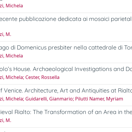
i, Michela
ecente pubblicazione dedicata ai mosaici parietali
i, M.
fago di Domenicus presbiter nella cattedrale di To
i, Michela
lo’s House. Archaeological Investigations and D
i, Michela; Cester, Rossella
 Venice. Architecture, Art and Antiquities at Rialt
i, Michela; Guidarelli, Gianmario; Pilutti Namer, Myriam
eval Rialto: The Transformation of an Area in th
i, M.