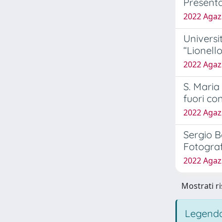
Present
2022 Agazz
Universit
“Lionell
2022 Agazz
S. Maria
fuori co
2022 Agazz
Sergio Be
Fotograf
2022 Agazz
Mostrati ri
Legenda