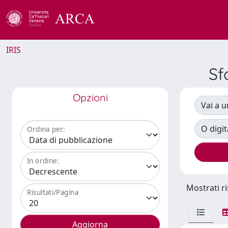
IRIS
Sf
Opzioni
Vai a u
O digit
Ordina per:
In ordine:
Mostrati ri
Risultati/Pagina