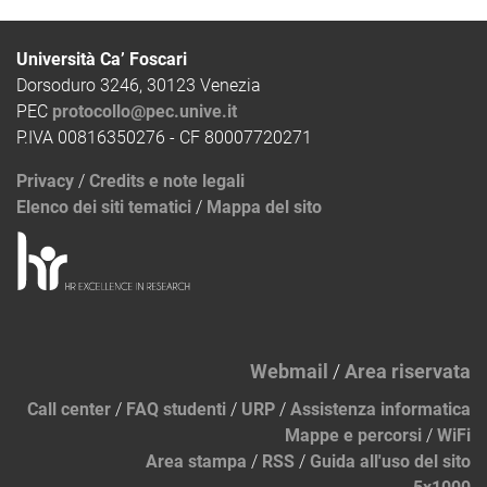
Università Ca’ Foscari
Dorsoduro 3246, 30123 Venezia
PEC
protocollo@pec.unive.it
P.IVA 00816350276 - CF 80007720271
Privacy
/
Credits e note legali
Elenco dei siti tematici
/
Mappa del sito
Webmail
/
Area riservata
Call center
/
FAQ studenti
/
URP
/
Assistenza informatica
Mappe e percorsi
/
WiFi
Area stampa
/
RSS
/
Guida all'uso del sito