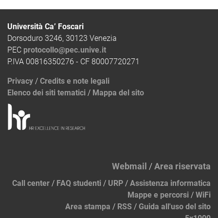
Università Ca’ Foscari
Dorsoduro 3246, 30123 Venezia
PEC
protocollo@pec.unive.it
P.IVA 00816350276 - CF 80007720271
Privacy
/
Credits e note legali
Elenco dei siti tematici
/
Mappa del sito
Webmail
/
Area riservata
Call center
/
FAQ studenti
/
URP
/
Assistenza informatica
Mappe e percorsi
/
WiFi
Area stampa
/
RSS
/
Guida all'uso del sito