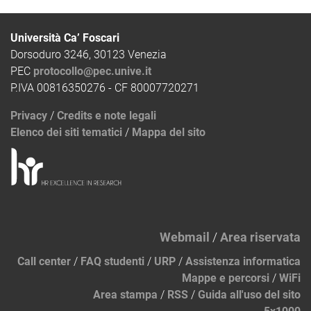
Università Ca’ Foscari
Dorsoduro 3246, 30123 Venezia
PEC
protocollo@pec.unive.it
P.IVA 00816350276 - CF 80007720271
Privacy
/
Credits e note legali
Elenco dei siti tematici
/
Mappa del sito
Webmail
/
Area riservata
Call center
/
FAQ studenti
/
URP
/
Assistenza informatica
Mappe e percorsi
/
WiFi
Area stampa
/
RSS
/
Guida all'uso del sito