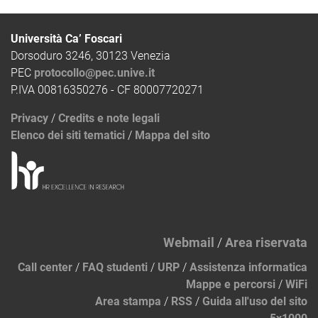
Università Ca’ Foscari
Dorsoduro 3246, 30123 Venezia
PEC
protocollo@pec.unive.it
P.IVA 00816350276 - CF 80007720271
Privacy
/
Credits e note legali
Elenco dei siti tematici
/
Mappa del sito
Webmail
/
Area riservata
Call center
/
FAQ studenti
/
URP
/
Assistenza informatica
Mappe e percorsi
/
WiFi
Area stampa
/
RSS
/
Guida all'uso del sito