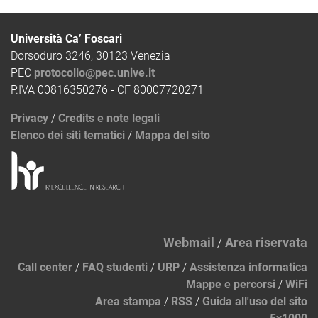
Università Ca’ Foscari
Dorsoduro 3246, 30123 Venezia
PEC
protocollo@pec.unive.it
P.IVA 00816350276 - CF 80007720271
Privacy
/
Credits e note legali
Elenco dei siti tematici
/
Mappa del sito
Webmail
/
Area riservata
Call center
/
FAQ studenti
/
URP
/
Assistenza informatica
Mappe e percorsi
/
WiFi
Area stampa
/
RSS
/
Guida all'uso del sito