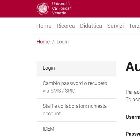
Università
Ca' Foscari
Venezia
Home
Ricerca
Didattica
Servizi
Terz
Home
Login
Au
Login
Cambio password o recupero
via SMS / SPID
Per ac
To acc
Staff e collaboratori: richiesta
account
User
IDEM
Passw