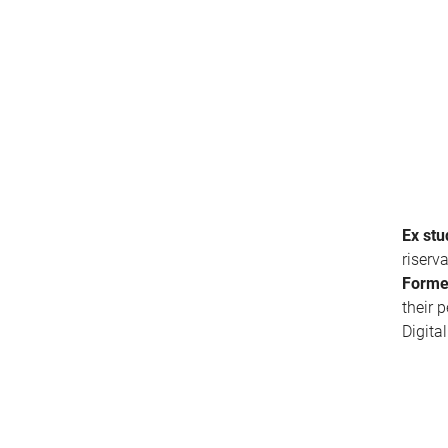
Ex stu
riserv
Forme
their 
Digita