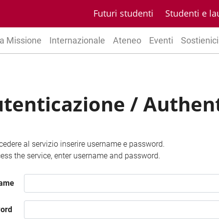
Futuri studenti
Studenti e la
a Missione
Internazionale
Ateneo
Eventi
Sostienici
tenticazione / Authen
cedere al servizio inserire username e password.
ess the service, enter username and password.
name
ord