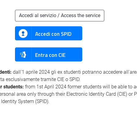
Accedi al servizio / Access the service
Accedi con SPID
Entra con CIE
denti:
dall'1 aprile 2024 gli ex studenti potranno accedere all'ar
ata esclusivamente tramite CIE o SPID.
r students:
from 1st April 2024 former students will be able to 
personal area only through their Electronic Identity Card (CIE) or 
l Identity System (SPID).