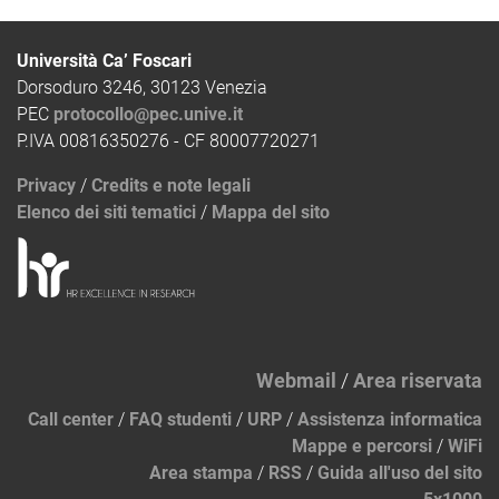
Università Ca’ Foscari
Dorsoduro 3246, 30123 Venezia
PEC
protocollo@pec.unive.it
P.IVA 00816350276 - CF 80007720271
Privacy
/
Credits e note legali
Elenco dei siti tematici
/
Mappa del sito
Webmail
/
Area riservata
Call center
/
FAQ studenti
/
URP
/
Assistenza informatica
Mappe e percorsi
/
WiFi
Area stampa
/
RSS
/
Guida all'uso del sito