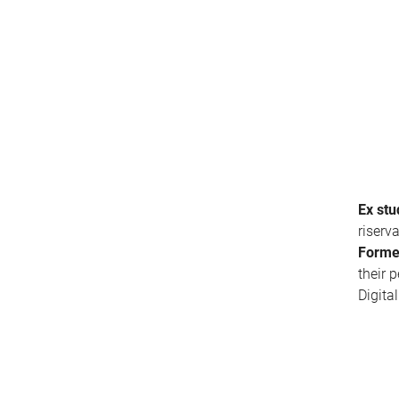
Ex stu
riserv
Forme
their 
Digita