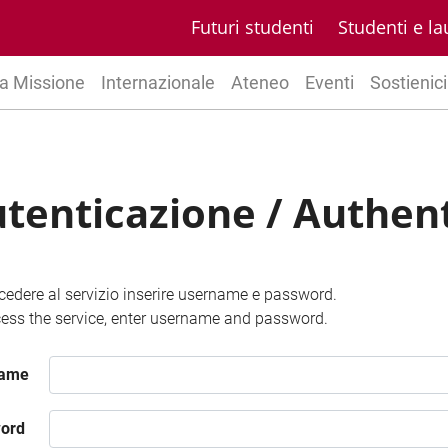
Futuri studenti
Studenti e la
a Missione
Internazionale
Ateneo
Eventi
Sostienici
tenticazione / Authen
cedere al servizio inserire username e password.
ess the service, enter username and password.
name
ord