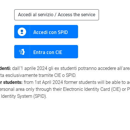
Accedi al servizio / Access the service
Accedi con SPID
Entra con CIE
denti:
dall'1 aprile 2024 gli ex studenti potranno accedere all'ar
ata esclusivamente tramite CIE o SPID.
r students:
from 1st April 2024 former students will be able to 
personal area only through their Electronic Identity Card (CIE) or 
l Identity System (SPID).