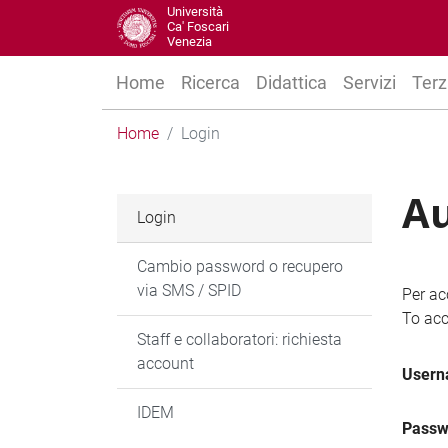
Università
Ca' Foscari
Venezia
Home
Ricerca
Didattica
Servizi
Terz
Home
Login
Au
Login
Cambio password o recupero
via SMS / SPID
Per ac
To acc
Staff e collaboratori: richiesta
account
User
IDEM
Passw