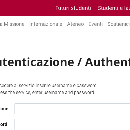
Futuri studenti
Studenti e la
a Missione
Internazionale
Ateneo
Eventi
Sostienici
tenticazione / Authen
cedere al servizio inserire username e password.
ess the service, enter username and password.
name
ord