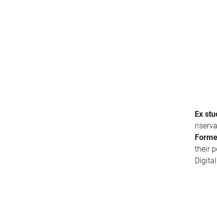
Ex stu
riserv
Forme
their 
Digita