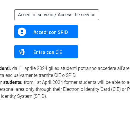
Accedi al servizio / Access the service
Accedi con SPID
Entra con CIE
denti:
dall'1 aprile 2024 gli ex studenti potranno accedere all'ar
ata esclusivamente tramite CIE o SPID.
r students:
from 1st April 2024 former students will be able to 
personal area only through their Electronic Identity Card (CIE) or 
l Identity System (SPID).