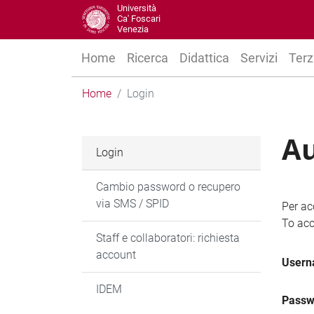
Università
Ca' Foscari
Venezia
Home
Ricerca
Didattica
Servizi
Terz
Home
Login
Au
Login
Cambio password o recupero
via SMS / SPID
Per ac
To acc
Staff e collaboratori: richiesta
account
User
IDEM
Passw