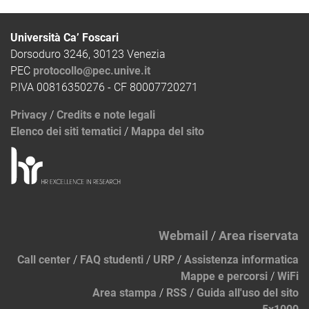
Università Ca’ Foscari
Dorsoduro 3246, 30123 Venezia
PEC
protocollo@pec.unive.it
P.IVA 00816350276 - CF 80007720271
Privacy
/
Credits e note legali
Elenco dei siti tematici
/
Mappa del sito
Webmail
/
Area riservata
Call center
/
FAQ studenti
/
URP
/
Assistenza informatica
Mappe e percorsi
/
WiFi
Area stampa
/
RSS
/
Guida all'uso del sito