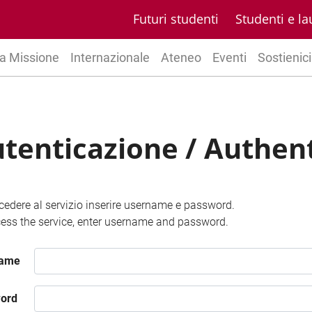
Futuri studenti
Studenti e la
a Missione
Internazionale
Ateneo
Eventi
Sostienici
tenticazione / Authen
cedere al servizio inserire username e password.
ess the service, enter username and password.
name
ord