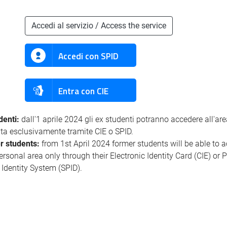
Accedi al servizio / Access the service
Accedi con SPID
Entra con CIE
denti:
dall'1 aprile 2024 gli ex studenti potranno accedere all'ar
ata esclusivamente tramite CIE o SPID.
r students:
from 1st April 2024 former students will be able to 
personal area only through their Electronic Identity Card (CIE) or 
l Identity System (SPID).