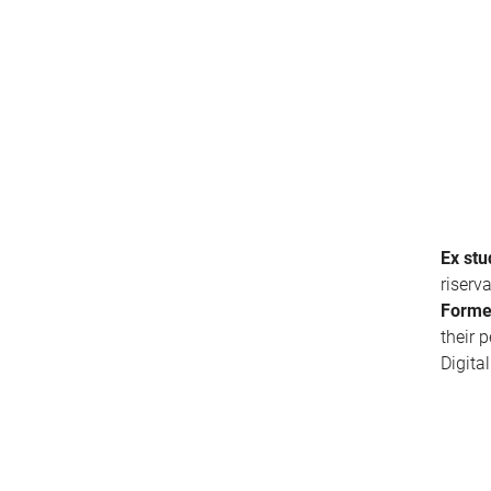
Ex stu
riserv
Forme
their 
Digita