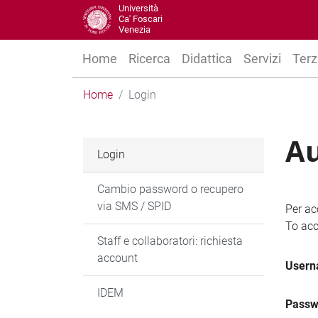
Università
Ca' Foscari
Venezia
Home
Ricerca
Didattica
Servizi
Terz
Home
Login
Au
Login
Cambio password o recupero
via SMS / SPID
Per ac
To acc
Staff e collaboratori: richiesta
account
User
IDEM
Passw