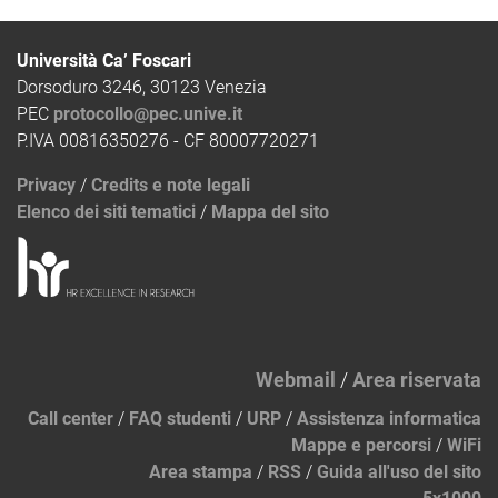
Università Ca’ Foscari
Dorsoduro 3246, 30123 Venezia
PEC
protocollo@pec.unive.it
P.IVA 00816350276 - CF 80007720271
Privacy
/
Credits e note legali
Elenco dei siti tematici
/
Mappa del sito
Webmail
/
Area riservata
Call center
/
FAQ studenti
/
URP
/
Assistenza informatica
Mappe e percorsi
/
WiFi
Area stampa
/
RSS
/
Guida all'uso del sito