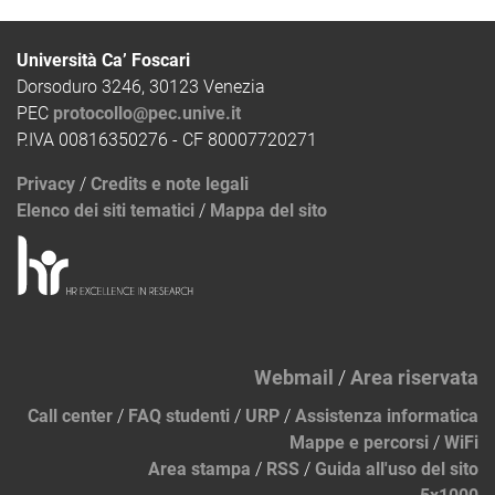
Università Ca’ Foscari
Dorsoduro 3246, 30123 Venezia
PEC
protocollo@pec.unive.it
P.IVA 00816350276 - CF 80007720271
Privacy
/
Credits e note legali
Elenco dei siti tematici
/
Mappa del sito
Webmail
/
Area riservata
Call center
/
FAQ studenti
/
URP
/
Assistenza informatica
Mappe e percorsi
/
WiFi
Area stampa
/
RSS
/
Guida all'uso del sito