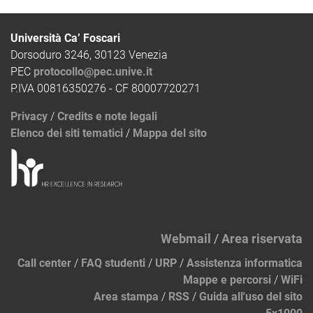
Università Ca’ Foscari
Dorsoduro 3246, 30123 Venezia
PEC
protocollo@pec.unive.it
P.IVA 00816350276 - CF 80007720271
Privacy
/
Credits e note legali
Elenco dei siti tematici
/
Mappa del sito
Webmail
/
Area riservata
Call center
/
FAQ studenti
/
URP
/
Assistenza informatica
Mappe e percorsi
/
WiFi
Area stampa
/
RSS
/
Guida all'uso del sito