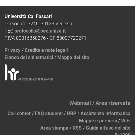
Università Ca’ Foscari
Dorsoduro 3246, 30123 Venezia
PEC
protocollo@pec.unive.it
P.IVA 00816350276 - CF 80007720271
Privacy
/
Credits e note legali
Elenco dei siti tematici
/
Mappa del sito
Webmail
/
Area riservata
Call center
/
FAQ studenti
/
URP
/
Assistenza informatica
Mappe e percorsi
/
WiFi
Area stampa
/
RSS
/
Guida all'uso del sito