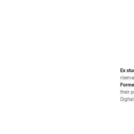
Ex stu
riserv
Forme
their 
Digita