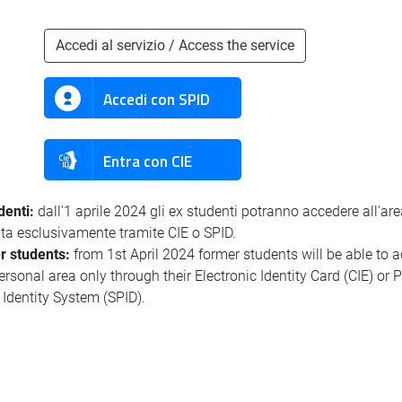
Accedi al servizio / Access the service
Accedi con SPID
Entra con CIE
denti:
dall'1 aprile 2024 gli ex studenti potranno accedere all'ar
ata esclusivamente tramite CIE o SPID.
r students:
from 1st April 2024 former students will be able to 
personal area only through their Electronic Identity Card (CIE) or 
l Identity System (SPID).