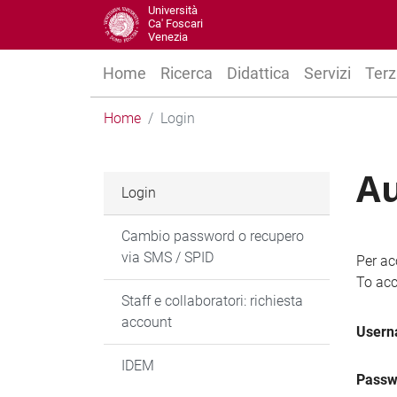
Università
Ca' Foscari
Venezia
Home
Ricerca
Didattica
Servizi
Terz
Home
Login
Au
Login
Cambio password o recupero
via SMS / SPID
Per ac
To acc
Staff e collaboratori: richiesta
account
User
IDEM
Passw