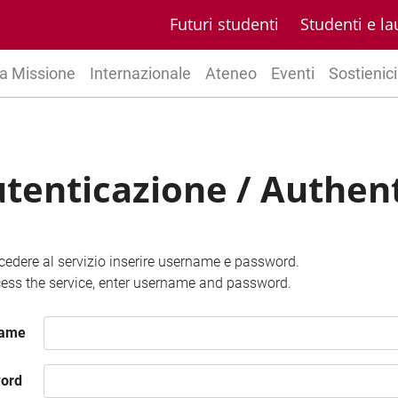
Futuri studenti
Studenti e la
a Missione
Internazionale
Ateneo
Eventi
Sostienici
tenticazione / Authen
cedere al servizio inserire username e password.
ess the service, enter username and password.
name
ord