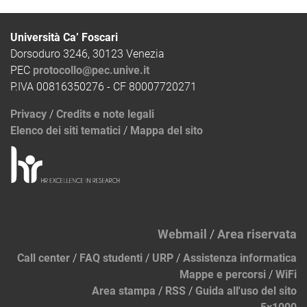
Università Ca’ Foscari
Dorsoduro 3246, 30123 Venezia
PEC
protocollo@pec.unive.it
P.IVA 00816350276 - CF 80007720271
Privacy
/
Credits e note legali
Elenco dei siti tematici
/
Mappa del sito
Webmail
/
Area riservata
Call center
/
FAQ studenti
/
URP
/
Assistenza informatica
Mappe e percorsi
/
WiFi
Area stampa
/
RSS
/
Guida all'uso del sito