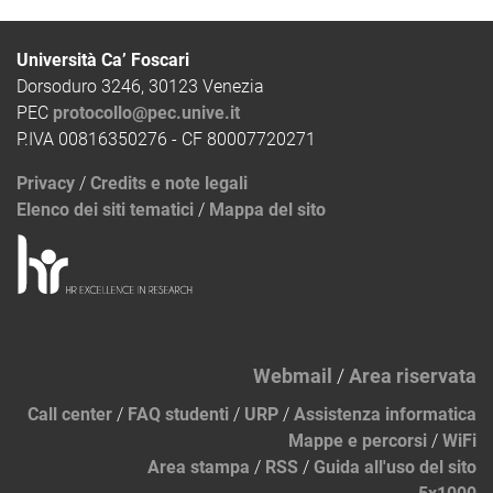
Università Ca’ Foscari
Dorsoduro 3246, 30123 Venezia
PEC
protocollo@pec.unive.it
P.IVA 00816350276 - CF 80007720271
Privacy
/
Credits e note legali
Elenco dei siti tematici
/
Mappa del sito
Webmail
/
Area riservata
Call center
/
FAQ studenti
/
URP
/
Assistenza informatica
Mappe e percorsi
/
WiFi
Area stampa
/
RSS
/
Guida all'uso del sito