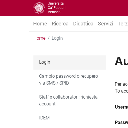
Università
Ca' Foscari
Venezia
Home
Ricerca
Didattica
Servizi
Terz
Home
Login
Au
Login
Cambio password o recupero
via SMS / SPID
Per ac
To acc
Staff e collaboratori: richiesta
account
User
IDEM
Passw