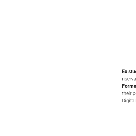
Ex stu
riserv
Forme
their 
Digita