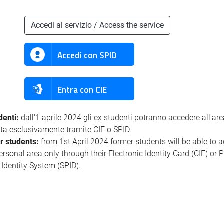
Accedi al servizio / Access the service
Accedi con SPID
Entra con CIE
denti:
dall'1 aprile 2024 gli ex studenti potranno accedere all'ar
ata esclusivamente tramite CIE o SPID.
r students:
from 1st April 2024 former students will be able to 
personal area only through their Electronic Identity Card (CIE) or 
l Identity System (SPID).