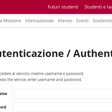
Futuri studenti
Studenti e la
a Missione
Internazionale
Ateneo
Eventi
Sostienici
tenticazione / Authen
cedere al servizio inserire username e password.
ess the service, enter username and password.
name
ord