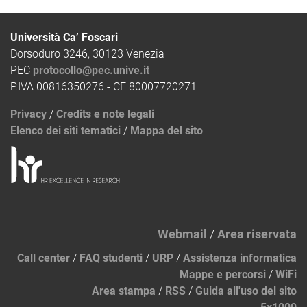
Università Ca’ Foscari
Dorsoduro 3246, 30123 Venezia
PEC
protocollo@pec.unive.it
P.IVA 00816350276 - CF 80007720271
Privacy
/
Credits e note legali
Elenco dei siti tematici
/
Mappa del sito
Webmail
/
Area riservata
Call center
/
FAQ studenti
/
URP
/
Assistenza informatica
Mappe e percorsi
/
WiFi
Area stampa
/
RSS
/
Guida all'uso del sito