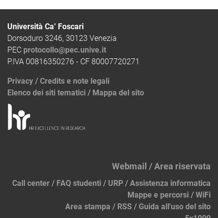
Università Ca’ Foscari
Dorsoduro 3246, 30123 Venezia
PEC
protocollo@pec.unive.it
P.IVA 00816350276 - CF 80007720271
Privacy
/
Credits e note legali
Elenco dei siti tematici
/
Mappa del sito
Webmail
/
Area riservata
Call center
/
FAQ studenti
/
URP
/
Assistenza informatica
Mappe e percorsi
/
WiFi
Area stampa
/
RSS
/
Guida all'uso del sito