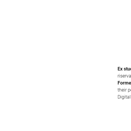
Ex stu
riserv
Forme
their 
Digita