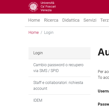
Università
Ca' Foscari
Venezia
Home
Ricerca
Didattica
Servizi
Terz
Home
Login
Au
Login
Cambio password o recupero
via SMS / SPID
Per ac
To acc
Staff e collaboratori: richiesta
account
User
IDEM
Passw