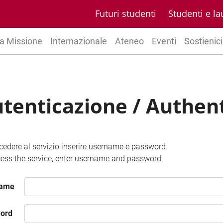
Futuri studenti
Studenti e la
a Missione
Internazionale
Ateneo
Eventi
Sostienici
tenticazione / Authen
cedere al servizio inserire username e password.
ess the service, enter username and password.
name
ord