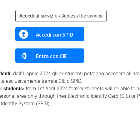
Accedi al servizio / Access the service
Accedi con SPID
Entra con CIE
denti:
dall'1 aprile 2024 gli ex studenti potranno accedere all'ar
ata esclusivamente tramite CIE o SPID.
r students:
from 1st April 2024 former students will be able to 
personal area only through their Electronic Identity Card (CIE) or 
l Identity System (SPID).