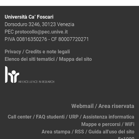
Università Ca’ Foscari
Dorsoduro 3246, 30123 Venezia
PEC
protocollo@pec.unive.it
P.IVA 00816350276 - CF 80007720271
Privacy
/
Credits e note legali
Elenco dei siti tematici
/
Mappa del sito
Webmail
/
Area riservata
Call center
/
FAQ studenti
/
URP
/
Assistenza informatica
Mappe e percorsi
/
WiFi
Area stampa
/
RSS
/
Guida all'uso del sito