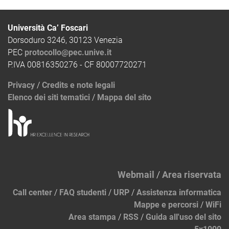
Università Ca’ Foscari
Dorsoduro 3246, 30123 Venezia
PEC
protocollo@pec.unive.it
P.IVA 00816350276 - CF 80007720271
Privacy
/
Credits e note legali
Elenco dei siti tematici
/
Mappa del sito
Webmail
/
Area riservata
Call center
/
FAQ studenti
/
URP
/
Assistenza informatica
Mappe e percorsi
/
WiFi
Area stampa
/
RSS
/
Guida all'uso del sito