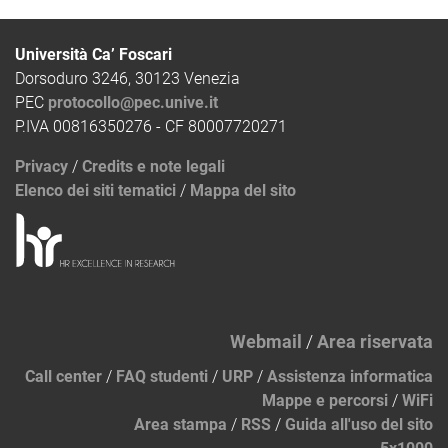
Università Ca’ Foscari
Dorsoduro 3246, 30123 Venezia
PEC
protocollo@pec.unive.it
P.IVA 00816350276 - CF 80007720271
Privacy
/
Credits e note legali
Elenco dei siti tematici
/
Mappa del sito
Webmail
/
Area riservata
Call center
/
FAQ studenti
/
URP
/
Assistenza informatica
Mappe e percorsi
/
WiFi
Area stampa
/
RSS
/
Guida all'uso del sito