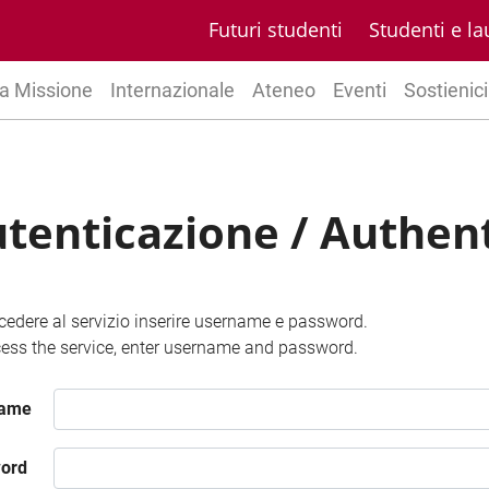
Futuri studenti
Studenti e la
a Missione
Internazionale
Ateneo
Eventi
Sostienici
tenticazione / Authen
cedere al servizio inserire username e password.
ess the service, enter username and password.
name
ord