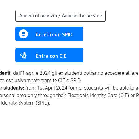
Accedi al servizio / Access the service
Accedi con SPID
Entra con CIE
denti:
dall'1 aprile 2024 gli ex studenti potranno accedere all'ar
ata esclusivamente tramite CIE o SPID.
r students:
from 1st April 2024 former students will be able to 
personal area only through their Electronic Identity Card (CIE) or 
l Identity System (SPID).