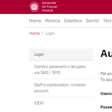
Università
Ca' Foscari
Venezia
Home
Ricerca
Didattica
Servizi
Terz
Home
Login
Au
Login
Cambio password o recupero
via SMS / SPID
Per ac
To acc
Staff e collaboratori: richiesta
account
User
IDEM
Passw