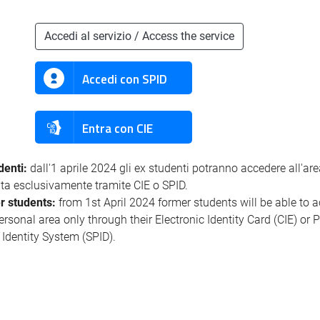
Accedi al servizio / Access the service
Accedi con SPID
Entra con CIE
denti:
dall'1 aprile 2024 gli ex studenti potranno accedere all'ar
ata esclusivamente tramite CIE o SPID.
r students:
from 1st April 2024 former students will be able to 
personal area only through their Electronic Identity Card (CIE) or 
l Identity System (SPID).