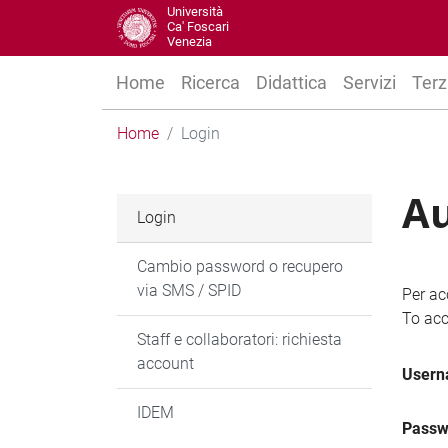
Università
Ca' Foscari
Venezia
Home
Ricerca
Didattica
Servizi
Terz
Home
Login
Au
Login
Cambio password o recupero
via SMS / SPID
Per ac
To acc
Staff e collaboratori: richiesta
account
User
IDEM
Passw