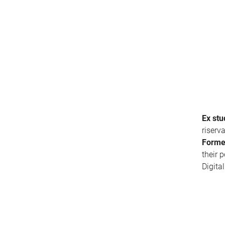
Ex stu
riserv
Forme
their 
Digita