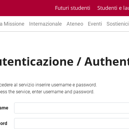
Futuri studenti
Studenti e la
a Missione
Internazionale
Ateneo
Eventi
Sostienici
tenticazione / Authen
cedere al servizio inserire username e password.
ess the service, enter username and password.
name
ord