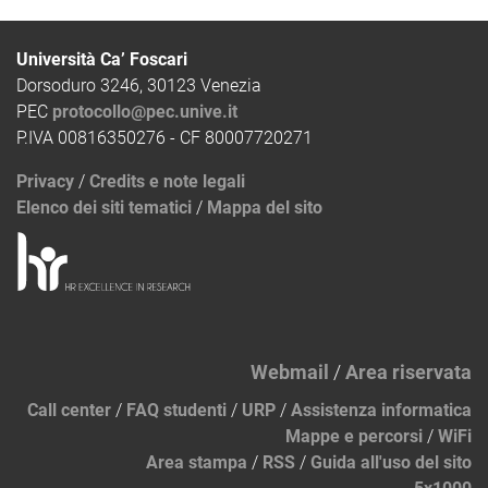
Università Ca’ Foscari
Dorsoduro 3246, 30123 Venezia
PEC
protocollo@pec.unive.it
P.IVA 00816350276 - CF 80007720271
Privacy
/
Credits e note legali
Elenco dei siti tematici
/
Mappa del sito
Webmail
/
Area riservata
Call center
/
FAQ studenti
/
URP
/
Assistenza informatica
Mappe e percorsi
/
WiFi
Area stampa
/
RSS
/
Guida all'uso del sito