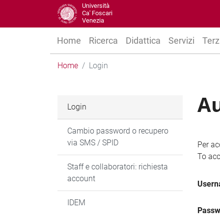
Università
Ca' Foscari
Venezia
Home
Ricerca
Didattica
Servizi
Terz
Home
Login
Au
Login
Cambio password o recupero
via SMS / SPID
Per ac
To acc
Staff e collaboratori: richiesta
account
User
IDEM
Passw