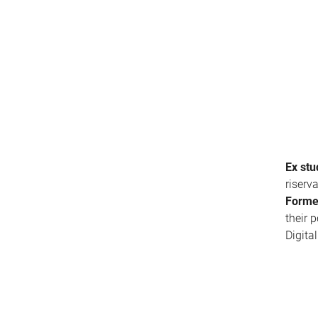
Ex stu
riserv
Forme
their 
Digita