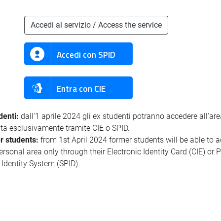
Accedi al servizio / Access the service
Accedi con SPID
Entra con CIE
denti:
dall'1 aprile 2024 gli ex studenti potranno accedere all'ar
ata esclusivamente tramite CIE o SPID.
r students:
from 1st April 2024 former students will be able to 
personal area only through their Electronic Identity Card (CIE) or 
l Identity System (SPID).