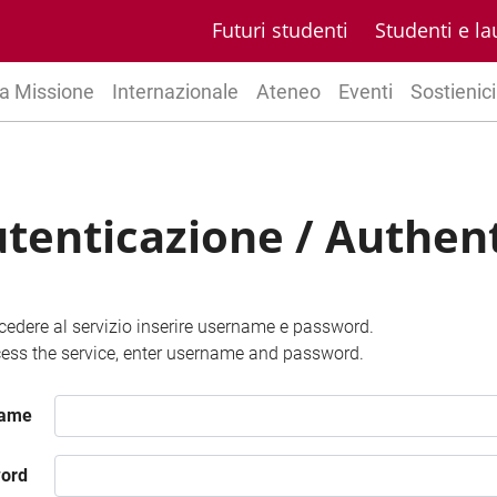
Futuri studenti
Studenti e la
a Missione
Internazionale
Ateneo
Eventi
Sostienici
tenticazione / Authen
cedere al servizio inserire username e password.
ess the service, enter username and password.
name
ord