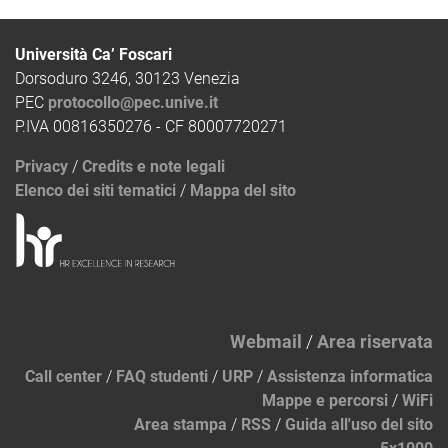
Università Ca’ Foscari
Dorsoduro 3246, 30123 Venezia
PEC
protocollo@pec.unive.it
P.IVA 00816350276 - CF 80007720271
Privacy
/
Credits e note legali
Elenco dei siti tematici
/
Mappa del sito
Webmail
/
Area riservata
Call center
/
FAQ studenti
/
URP
/
Assistenza informatica
Mappe e percorsi
/
WiFi
Area stampa
/
RSS
/
Guida all'uso del sito