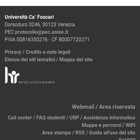
Università Ca’ Foscari
Dorsoduro 3246, 30123 Venezia
PEC
protocollo@pec.unive.it
P.IVA 00816350276 - CF 80007720271
Privacy
/
Credits e note legali
Elenco dei siti tematici
/
Mappa del sito
Webmail
/
Area riservata
Call center
/
FAQ studenti
/
URP
/
Assistenza informatica
Mappe e percorsi
/
WiFi
Area stampa
/
RSS
/
Guida all'uso del sito