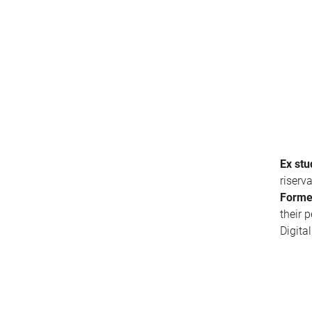
Ex stu
riserv
Forme
their 
Digita