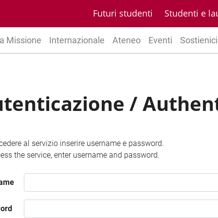
Futuri studenti
Studenti e la
a Missione
Internazionale
Ateneo
Eventi
Sostienici
tenticazione / Authen
cedere al servizio inserire username e password.
ess the service, enter username and password.
name
ord