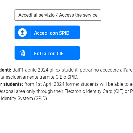
Accedi al servizio / Access the service
Accedi con SPID
Entra con CIE
denti:
dall'1 aprile 2024 gli ex studenti potranno accedere all'ar
ata esclusivamente tramite CIE o SPID.
r students:
from 1st April 2024 former students will be able to 
personal area only through their Electronic Identity Card (CIE) or 
l Identity System (SPID).