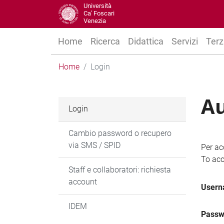
Università
Ca' Foscari
Venezia
Home
Ricerca
Didattica
Servizi
Terz
Home
Login
Au
Login
Cambio password o recupero
via SMS / SPID
Per ac
To acc
Staff e collaboratori: richiesta
account
User
IDEM
Passw