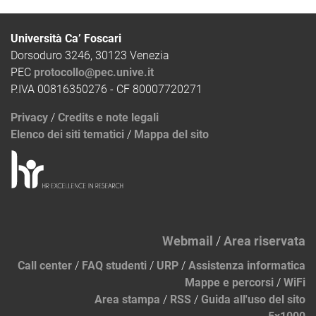
Università Ca’ Foscari
Dorsoduro 3246, 30123 Venezia
PEC
protocollo@pec.unive.it
P.IVA 00816350276 - CF 80007720271
Privacy
/
Credits e note legali
Elenco dei siti tematici
/
Mappa del sito
Webmail
/
Area riservata
Call center
/
FAQ studenti
/
URP
/
Assistenza informatica
Mappe e percorsi
/
WiFi
Area stampa
/
RSS
/
Guida all'uso del sito