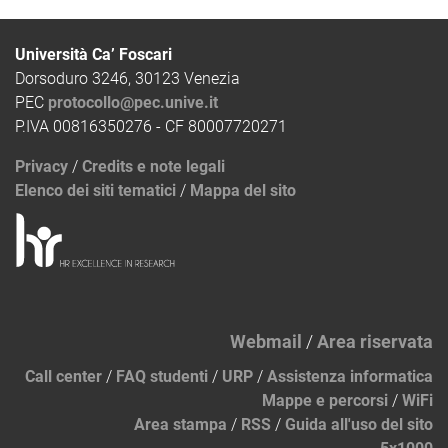
Università Ca’ Foscari
Dorsoduro 3246, 30123 Venezia
PEC
protocollo@pec.unive.it
P.IVA 00816350276 - CF 80007720271
Privacy
/
Credits e note legali
Elenco dei siti tematici
/
Mappa del sito
Webmail
/
Area riservata
Call center
/
FAQ studenti
/
URP
/
Assistenza informatica
Mappe e percorsi
/
WiFi
Area stampa
/
RSS
/
Guida all'uso del sito