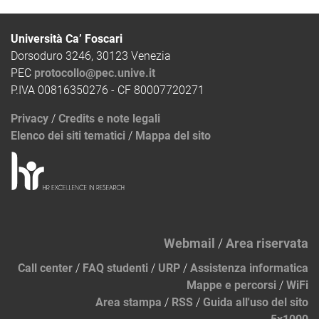
Università Ca’ Foscari
Dorsoduro 3246, 30123 Venezia
PEC
protocollo@pec.unive.it
P.IVA 00816350276 - CF 80007720271
Privacy
/
Credits e note legali
Elenco dei siti tematici
/
Mappa del sito
Webmail
/
Area riservata
Call center
/
FAQ studenti
/
URP
/
Assistenza informatica
Mappe e percorsi
/
WiFi
Area stampa
/
RSS
/
Guida all'uso del sito